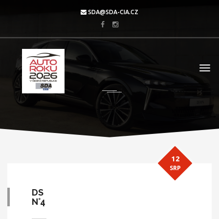
SDA@SDA-CIA.CZ
12
SRP
DS
N°4